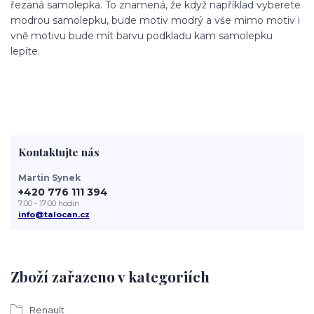
řezaná samolepka. To znamená, že když například vyberete
modrou samolepku, bude motiv modrý a vše mimo motiv i
vně motivu bude mít barvu podkladu kam samolepku
lepíte.
Kontaktujte nás
Martin Synek
+420 776 111 394
7:00 - 17:00 hodin
info@talocan.cz
Zboží zařazeno v kategoriích
Renault