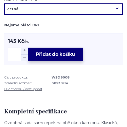
Nejsme plátci DPH
145 Kč
/
ks
Přidat do košíku
Číslo produktu:
WSD6008
základní rozměr:
30x30cm
Hlídat cenu / dostupnost
Kompletní specifikace
Ozdobná sada samolepek na obě okna kamionu. Klasická,