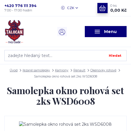
+420 776 111 394
0
ks
CZK
0,00 Kč
7:00 - 17:00 hodin
Menu
Hledat
Úvod
řezané samolepky
Kamiony
Renault
Okenovky rohové
Samolepka okno rohová set 2ks WSD6008
Samolepka okno rohová set
2ks WSD6008