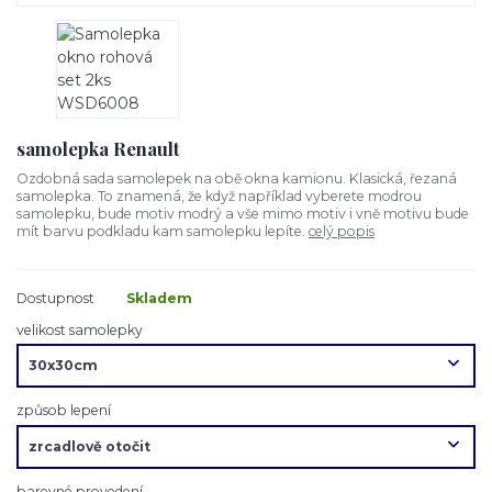
samolepka Renault
Ozdobná sada samolepek na obě okna kamionu. Klasická, řezaná
samolepka. To znamená, že když například vyberete modrou
samolepku, bude motiv modrý a vše mimo motiv i vně motivu bude
mít barvu podkladu kam samolepku lepíte.
celý popis
Dostupnost
Skladem
velikost samolepky
způsob lepení
barevné provedení