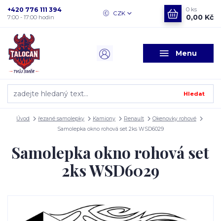
+420 776 111 394
0
ks
CZK
0,00 Kč
7:00 - 17:00 hodin
Menu
Hledat
Úvod
řezané samolepky
Kamiony
Renault
Okenovky rohové
Samolepka okno rohová set 2ks WSD6029
Samolepka okno rohová set
2ks WSD6029