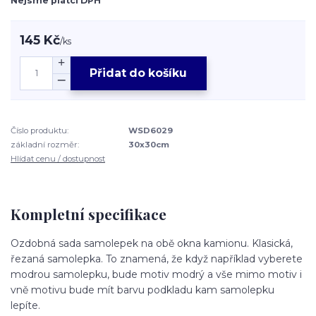
Nejsme plátci DPH
145 Kč
/
ks
Přidat do košíku
Číslo produktu:
WSD6029
základní rozměr:
30x30cm
Hlídat cenu / dostupnost
Kompletní specifikace
Ozdobná sada samolepek na obě okna kamionu. Klasická,
řezaná samolepka. To znamená, že když například vyberete
modrou samolepku, bude motiv modrý a vše mimo motiv i
vně motivu bude mít barvu podkladu kam samolepku
lepíte.