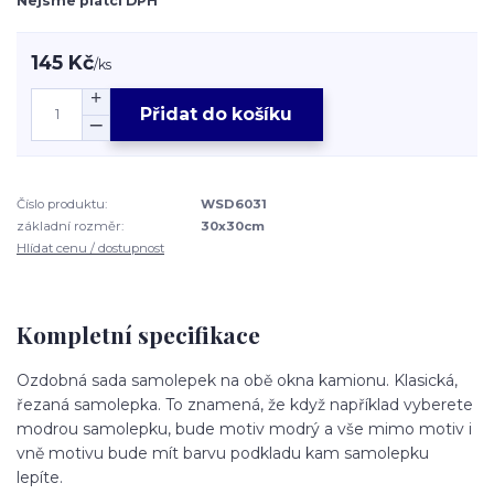
Nejsme plátci DPH
145 Kč
/
ks
Přidat do košíku
Číslo produktu:
WSD6031
základní rozměr:
30x30cm
Hlídat cenu / dostupnost
Kompletní specifikace
Ozdobná sada samolepek na obě okna kamionu. Klasická,
řezaná samolepka. To znamená, že když například vyberete
modrou samolepku, bude motiv modrý a vše mimo motiv i
vně motivu bude mít barvu podkladu kam samolepku
lepíte.