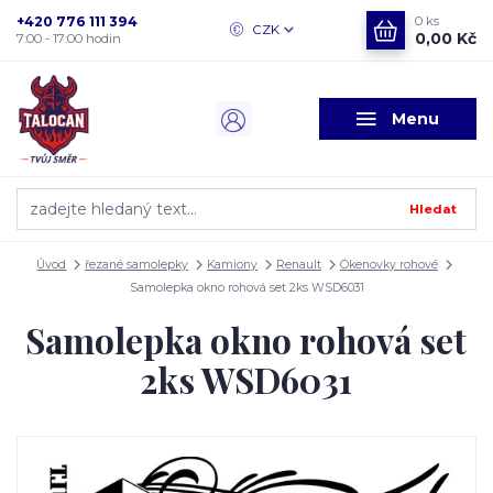
+420 776 111 394
0
ks
CZK
0,00 Kč
7:00 - 17:00 hodin
Menu
Hledat
Úvod
řezané samolepky
Kamiony
Renault
Okenovky rohové
Samolepka okno rohová set 2ks WSD6031
Samolepka okno rohová set
2ks WSD6031