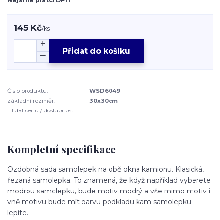
Nejsme plátci DPH
145 Kč
/
ks
Přidat do košíku
Číslo produktu:
WSD6049
základní rozměr:
30x30cm
Hlídat cenu / dostupnost
Kompletní specifikace
Ozdobná sada samolepek na obě okna kamionu. Klasická,
řezaná samolepka. To znamená, že když například vyberete
modrou samolepku, bude motiv modrý a vše mimo motiv i
vně motivu bude mít barvu podkladu kam samolepku
lepíte.