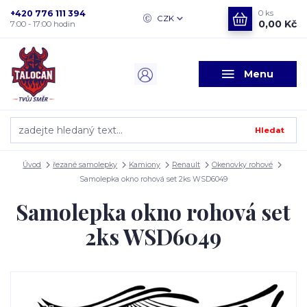
+420 776 111 394
0
ks
CZK
0,00 Kč
7:00 - 17:00 hodin
Menu
Hledat
Úvod
řezané samolepky
Kamiony
Renault
Okenovky rohové
Samolepka okno rohová set 2ks WSD6049
Samolepka okno rohová set
2ks WSD6049