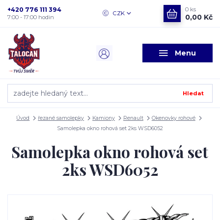
+420 776 111 394
0
ks
CZK
0,00 Kč
7:00 - 17:00 hodin
Menu
Hledat
Úvod
řezané samolepky
Kamiony
Renault
Okenovky rohové
Samolepka okno rohová set 2ks WSD6052
Samolepka okno rohová set
2ks WSD6052