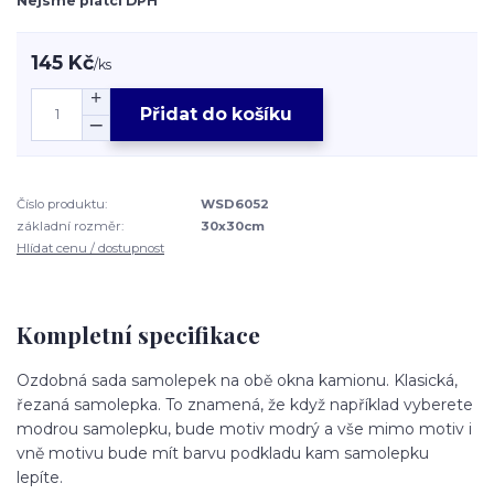
Nejsme plátci DPH
145 Kč
/
ks
Přidat do košíku
Číslo produktu:
WSD6052
základní rozměr:
30x30cm
Hlídat cenu / dostupnost
Kompletní specifikace
Ozdobná sada samolepek na obě okna kamionu. Klasická,
řezaná samolepka. To znamená, že když například vyberete
modrou samolepku, bude motiv modrý a vše mimo motiv i
vně motivu bude mít barvu podkladu kam samolepku
lepíte.