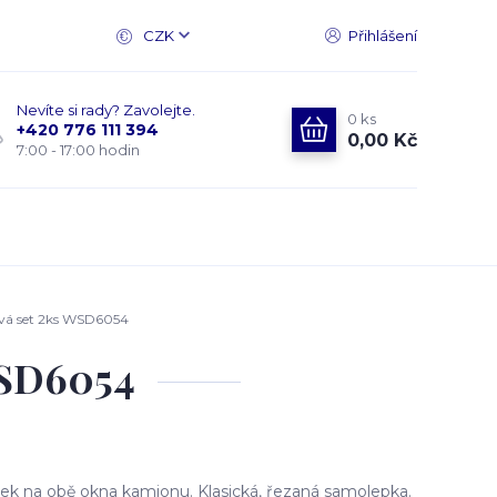
CZK
Přihlášení
Nevíte si rady? Zavolejte.
0
ks
+420 776 111 394
0,00 Kč
7:00 - 17:00 hodin
vá set 2ks WSD6054
WSD6054
k na obě okna kamionu. Klasická, řezaná samolepka.