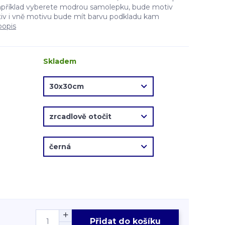
apříklad vyberete modrou samolepku, bude motiv
v i vně motivu bude mít barvu podkladu kam
popis
Skladem
Přidat do košíku