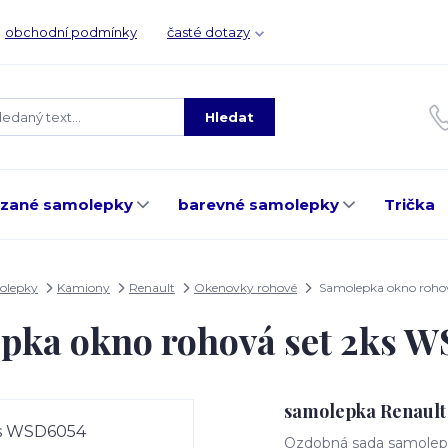
obchodní podmínky
časté dotazy
Hledat
ezané samolepky
barevné samolepky
Trička
olepky
Kamiony
Renault
Okenovky rohové
Samolepka okno roho
pka okno rohová set 2ks 
samolepka Renault
Ozdobná sada samolepe