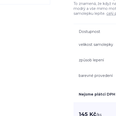
To znamená, že když n
modrý a vše mimo moti
samolepku lepíte.
celý 
Dostupnost
velikost samolepky
způsob lepení
barevné provedení
Nejsme plátci DPH
145 Kč
/
ks