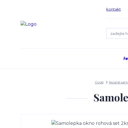
kontakt
ř
Úvod
řezané sam
Samole