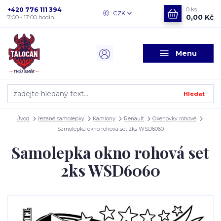
+420 776 111 394
0
ks
CZK
0,00 Kč
7:00 - 17:00 hodin
Menu
Hledat
Úvod
řezané samolepky
Kamiony
Renault
Okenovky rohové
Samolepka okno rohová set 2ks WSD6060
Samolepka okno rohová set
2ks WSD6060