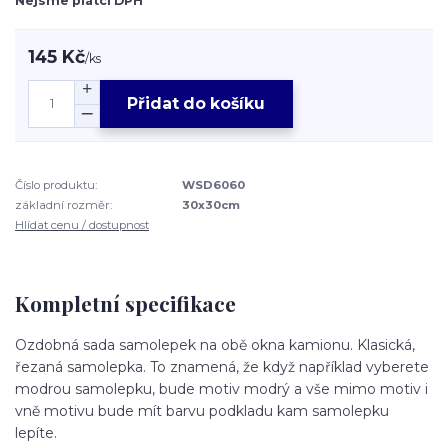
Nejsme plátci DPH
145 Kč
/
ks
Přidat do košíku
Číslo produktu:
WSD6060
základní rozměr:
30x30cm
Hlídat cenu / dostupnost
Kompletní specifikace
Ozdobná sada samolepek na obě okna kamionu. Klasická,
řezaná samolepka. To znamená, že když například vyberete
modrou samolepku, bude motiv modrý a vše mimo motiv i
vně motivu bude mít barvu podkladu kam samolepku
lepíte.