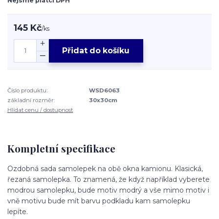
Nejsme plátci DPH
145 Kč
/
ks
Přidat do košíku
Číslo produktu:
WSD6063
základní rozměr:
30x30cm
Hlídat cenu / dostupnost
Kompletní specifikace
Ozdobná sada samolepek na obě okna kamionu. Klasická,
řezaná samolepka. To znamená, že když například vyberete
modrou samolepku, bude motiv modrý a vše mimo motiv i
vně motivu bude mít barvu podkladu kam samolepku
lepíte.