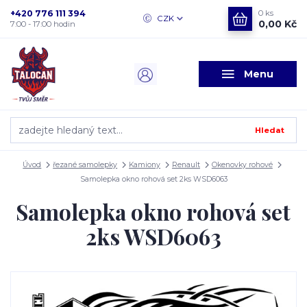
+420 776 111 394
0
ks
CZK
0,00 Kč
7:00 - 17:00 hodin
Menu
Hledat
Úvod
řezané samolepky
Kamiony
Renault
Okenovky rohové
Samolepka okno rohová set 2ks WSD6063
Samolepka okno rohová set
2ks WSD6063