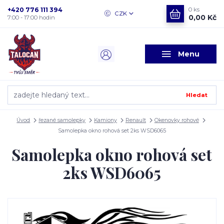
+420 776 111 394
0
ks
CZK
0,00 Kč
7:00 - 17:00 hodin
Menu
Hledat
Úvod
řezané samolepky
Kamiony
Renault
Okenovky rohové
Samolepka okno rohová set 2ks WSD6065
Samolepka okno rohová set
2ks WSD6065