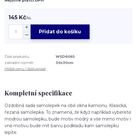
Nejsme plátci DPH
145 Kč
/
ks
Přidat do košíku
Číslo produktu:
WSD6065
základní rozměr:
30x30cm
Hlídat cenu / dostupnost
Kompletní specifikace
Ozdobná sada samolepek na obě okna kamionu. Klasická,
řezaná samolepka. To znamená, že když například vyberete
modrou samolepku, bude motiv modrý a vše mimo motiv i
vně motivu bude mít barvu podkladu kam samolepku
lepíte.