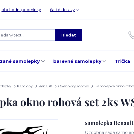
obchodní podmínky
časté dotazy
Hledat
ezané samolepky
barevné samolepky
Trička
olepky
Kamiony
Renault
Okenovky rohové
Samolepka okno roho
pka okno rohová set 2ks 
samolepka Renault
Ozdobná sada samolepe