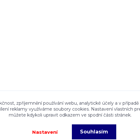
ace a textový obsah zveřejněný na stránkách Talocan.cz 
kčnost, zpříjemnění používání webu, analytické účely a v případě
cílení reklamy využíváme soubory cookies. Nastavení vlastních pr
ného souhlasu provozovatele je zakázáno.
můžete kdykoli upravit odkazem ve spodní části stránek.
Souhlasím
Nastavení