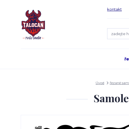
kontakt
ř
Úvod
řezané sam
Samole