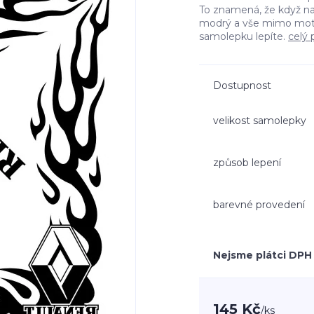
To znamená, že když n
modrý a vše mimo moti
samolepku lepíte.
celý 
Dostupnost
velikost samolepky
způsob lepení
barevné provedení
Nejsme plátci DPH
145 Kč
/
ks