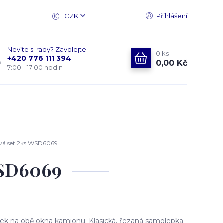
CZK
Přihlášení
Nevíte si rady? Zavolejte.
0
ks
+420 776 111 394
0,00 Kč
7:00 - 17:00 hodin
vá set 2ks WSD6069
WSD6069
k na obě okna kamionu. Klasická, řezaná samolepka.