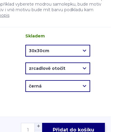
apříklad vyberete modrou samolepku, bude motiv
v i vně motivu bude mít barvu podkladu kam
popis
Skladem
Přidat do košíku