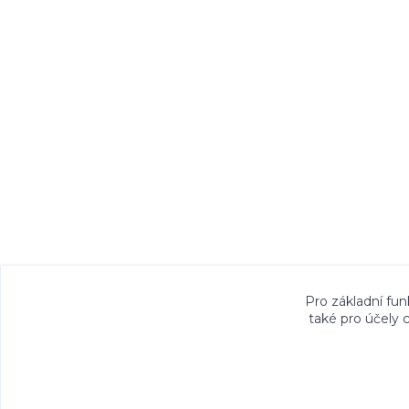
Veškeré fotografie, grafické návrhy, vizualiz
Pro základní fun
také pro účely 
právem. Jejich použití bez předchozího písem