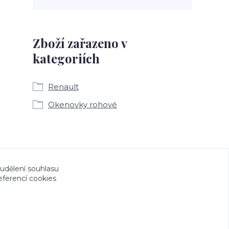
Zboží zařazeno v
kategoriích
Renault
Okenovky rohové
a CeskeSamolepky.cz jsou chráněny autorským
 udělení souhlasu
eferencí cookies