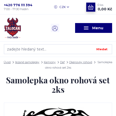
+420 776 111 394
0
ks
CZK
0,00 Kč
7:00 - 17:00 hodin
Menu
Hledat
Úvod
řezané samolepky
Kamiony
Daf
Okenovky rohové
Samolepka
okno rohová set 2ks
Samolepka okno rohová set
2ks