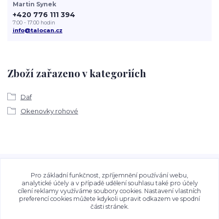
Martin Synek
+420 776 111 394
7:00 - 17:00 hodin
info@talocan.cz
Zboží zařazeno v kategoriích
Daf
Okenovky rohové
Veškeré fotografie, grafické návrhy, vizualizace a textový
obsah zveřejněný na stránkách Talocan.cz a
Pro základní funkčnost, zpříjemnění používání webu,
CeskeSamolepky.cz jsou chráněny autorským právem. Jejich
analytické účely a v případě udělení souhlasu také pro účely
cílení reklamy využíváme soubory cookies. Nastavení vlastních
použití bez předchozího písemného souhlasu provozovatele
preferencí cookies můžete kdykoli upravit odkazem ve spodní
je zakázáno.
části stránek.