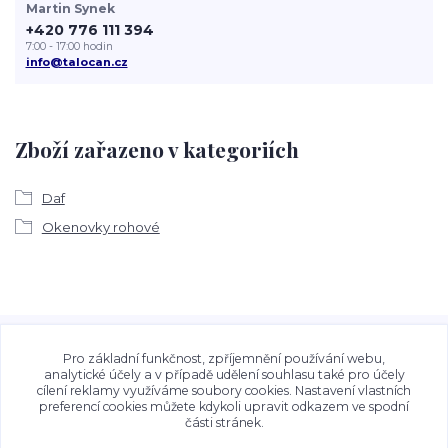
Martin Synek
+420 776 111 394
7:00 - 17:00 hodin
info@talocan.cz
Zboží zařazeno v kategoriích
Daf
Okenovky rohové
Veškeré fotografie, grafické návrhy, vizualizace a textový
obsah zveřejněný na stránkách Talocan.cz a
Pro základní funkčnost, zpříjemnění používání webu,
CeskeSamolepky.cz jsou chráněny autorským právem. Jejich
analytické účely a v případě udělení souhlasu také pro účely
cílení reklamy využíváme soubory cookies. Nastavení vlastních
použití bez předchozího písemného souhlasu provozovatele
preferencí cookies můžete kdykoli upravit odkazem ve spodní
je zakázáno.
části stránek.