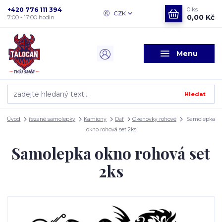
+420 776 111 394
0
ks
CZK
0,00 Kč
7:00 - 17:00 hodin
Menu
Hledat
Úvod
řezané samolepky
Kamiony
Daf
Okenovky rohové
Samolepka
okno rohová set 2ks
Samolepka okno rohová set
2ks