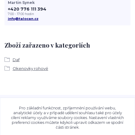
Martin Synek
+420 776 111 394
7:00 - 17:00 hodin
info@talocan.cz
Zboží zařazeno v kategoriích
Daf
Okenovky rohové
Veškeré fotografie, grafické návrhy, vizualizace a textový
obsah zveřejněný na stránkách Talocan.cz a
Pro základní funkčnost, zpříjemnění používání webu,
CeskeSamolepky.cz jsou chráněny autorským právem. Jejich
analytické účely a v případě udělení souhlasu také pro účely
cílení reklamy využíváme soubory cookies. Nastavení vlastních
použití bez předchozího písemného souhlasu provozovatele
preferencí cookies můžete kdykoli upravit odkazem ve spodní
je zakázáno.
části stránek.