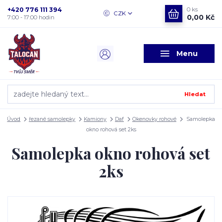
+420 776 111 394
0
ks
CZK
0,00 Kč
7:00 - 17:00 hodin
Menu
Hledat
Úvod
řezané samolepky
Kamiony
Daf
Okenovky rohové
Samolepka
okno rohová set 2ks
Samolepka okno rohová set
2ks