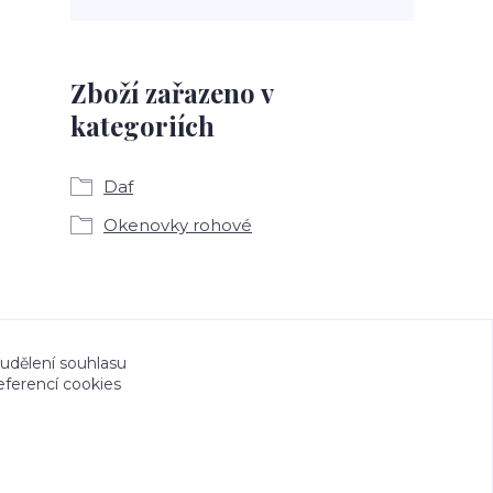
Zboží zařazeno v
kategoriích
Daf
Okenovky rohové
a CeskeSamolepky.cz jsou chráněny autorským
 udělení souhlasu
eferencí cookies