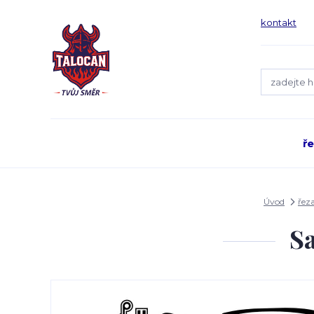
kontakt
ř
Úvod
řez
S