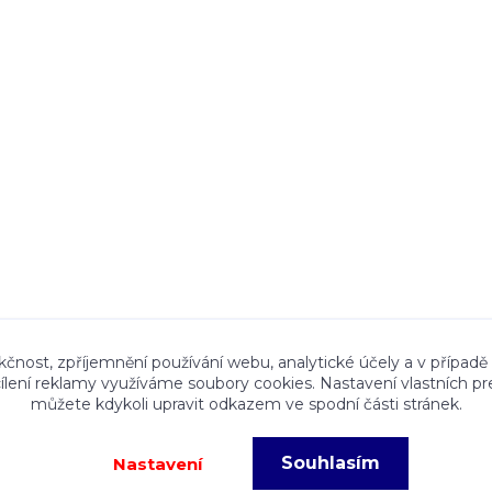
ace a textový obsah zveřejněný na stránkách Talocan.cz 
kčnost, zpříjemnění používání webu, analytické účely a v případě
cílení reklamy využíváme soubory cookies. Nastavení vlastních pr
ného souhlasu provozovatele je zakázáno.
můžete kdykoli upravit odkazem ve spodní části stránek.
Souhlasím
Nastavení