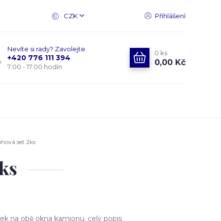
CZK
Přihlášení
Nevíte si rady? Zavolejte.
0
ks
+420 776 111 394
0,00 Kč
7:00 - 17:00 hodin
hová set 2ks
ks
ek na obě okna kamionu.
celý popis