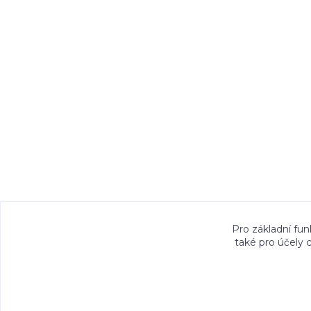
Veškeré fotografie, grafické návrhy, vizualiz
Pro základní fun
také pro účely 
právem. Jejich použití bez předchozího písem