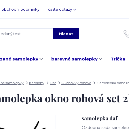
obchodní podmínky
časté dotazy
Hledat
ezané samolepky
barevné samolepky
Trička
ané samolepky
Kamiony
Daf
Okenovky rohové
Samolepka okno ro
amolepka okno rohová set 2
samolepka daf
Ozdobná sada samolep