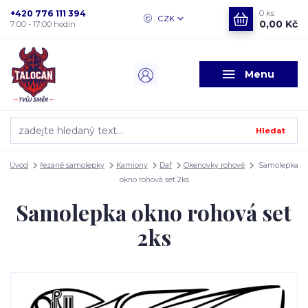
+420 776 111 394
0
ks
CZK
0,00 Kč
7:00 - 17:00 hodin
Menu
Hledat
Úvod
řezané samolepky
Kamiony
Daf
Okenovky rohové
Samolepka
okno rohová set 2ks
Samolepka okno rohová set
2ks