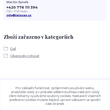
Martin Synek
+420 776 111 394
7:00 - 17:00 hodin
info@talocan.cz
Zboží zařazeno v kategoriích
Daf
Okenovky rohové
Veškeré fotografie, grafické návrhy, vizualizace a textový
obsah zveřejněný na stránkách Talocan.cz a
Pro základní funkčnost, zpříjemnění používání webu,
CeskeSamolepky.cz jsou chráněny autorským právem. Jejich
analytické účely a v případě udělení souhlasu také pro účely
cílení reklamy využíváme soubory cookies. Nastavení vlastních
použití bez předchozího písemného souhlasu provozovatele
preferencí cookies můžete kdykoli upravit odkazem ve spodní
je zakázáno.
části stránek.