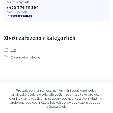
Martin Synek
+420 776 111 394
7:00 - 17:00 hodin
info@talocan.cz
Zboží zařazeno v kategoriích
Daf
Okenovky rohové
Veškeré fotografie, grafické návrhy, vizualizace a textový
obsah zveřejněný na stránkách Talocan.cz a
Pro základní funkčnost, zpříjemnění používání webu,
CeskeSamolepky.cz jsou chráněny autorským právem. Jejich
analytické účely a v případě udělení souhlasu také pro účely
cílení reklamy využíváme soubory cookies. Nastavení vlastních
použití bez předchozího písemného souhlasu provozovatele
preferencí cookies můžete kdykoli upravit odkazem ve spodní
je zakázáno.
části stránek.