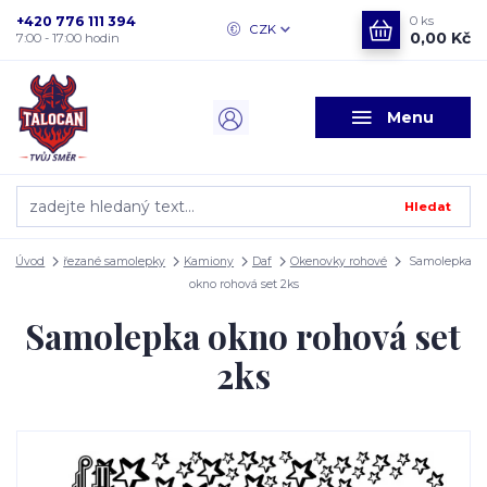
+420 776 111 394
0
ks
CZK
0,00 Kč
7:00 - 17:00 hodin
Menu
Hledat
Úvod
řezané samolepky
Kamiony
Daf
Okenovky rohové
Samolepka
okno rohová set 2ks
Samolepka okno rohová set
2ks