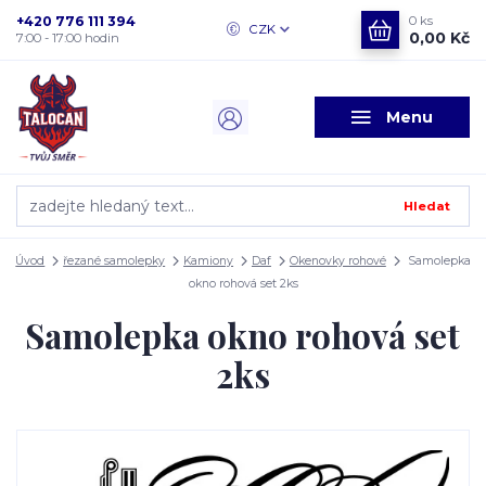
+420 776 111 394
0
ks
CZK
0,00 Kč
7:00 - 17:00 hodin
Menu
Hledat
Úvod
řezané samolepky
Kamiony
Daf
Okenovky rohové
Samolepka
okno rohová set 2ks
Samolepka okno rohová set
2ks