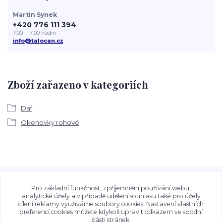
Martin Synek
+420 776 111 394
7:00 - 17:00 hodin
info@talocan.cz
Zboží zařazeno v kategoriích
Daf
Okenovky rohové
Veškeré fotografie, grafické návrhy, vizualizace a textový
obsah zveřejněný na stránkách Talocan.cz a
Pro základní funkčnost, zpříjemnění používání webu,
CeskeSamolepky.cz jsou chráněny autorským právem. Jejich
analytické účely a v případě udělení souhlasu také pro účely
cílení reklamy využíváme soubory cookies. Nastavení vlastních
použití bez předchozího písemného souhlasu provozovatele
preferencí cookies můžete kdykoli upravit odkazem ve spodní
je zakázáno.
části stránek.