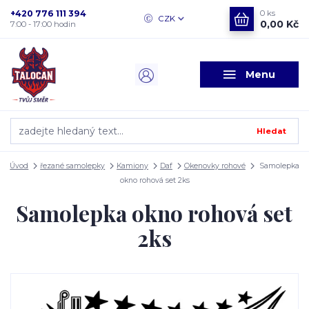
+420 776 111 394
0
ks
CZK
0,00 Kč
7:00 - 17:00 hodin
Menu
Hledat
Úvod
řezané samolepky
Kamiony
Daf
Okenovky rohové
Samolepka
okno rohová set 2ks
Samolepka okno rohová set
2ks