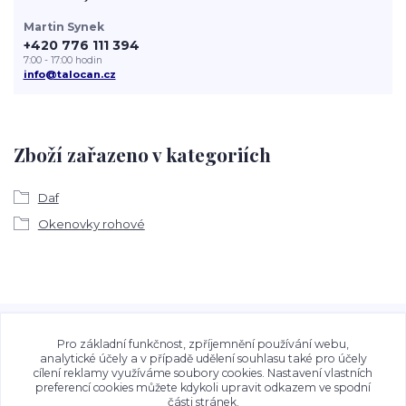
Martin Synek
+420 776 111 394
7:00 - 17:00 hodin
info@talocan.cz
Zboží zařazeno v kategoriích
Daf
Okenovky rohové
Veškeré fotografie, grafické návrhy, vizualizace a textový
obsah zveřejněný na stránkách Talocan.cz a
Pro základní funkčnost, zpříjemnění používání webu,
CeskeSamolepky.cz jsou chráněny autorským právem. Jejich
analytické účely a v případě udělení souhlasu také pro účely
cílení reklamy využíváme soubory cookies. Nastavení vlastních
použití bez předchozího písemného souhlasu provozovatele
preferencí cookies můžete kdykoli upravit odkazem ve spodní
je zakázáno.
části stránek.