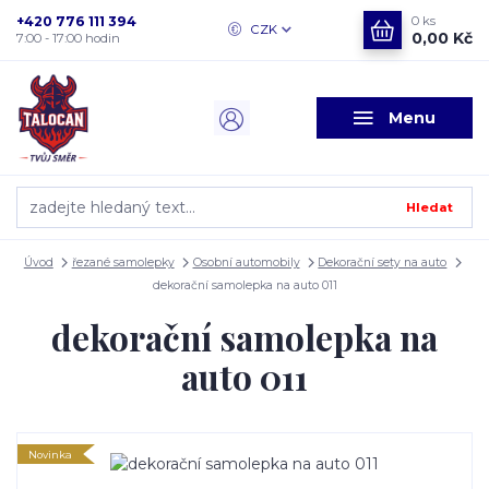
+420 776 111 394
0
ks
CZK
0,00 Kč
7:00 - 17:00 hodin
Menu
Hledat
Úvod
řezané samolepky
Osobní automobily
Dekorační sety na auto
dekorační samolepka na auto 011
dekorační samolepka na
auto 011
Novinka