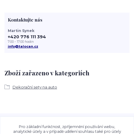
Kontaktujte nás
Martin Synek
+420 776 111 394
7:00 - 17:00 hodin
info@talocan.cz
Zboží zařazeno v kategoriích
Dekorační sety na auto
Veškeré fotografie, grafické návrhy, vizualizace a textový
obsah zveřejněný na stránkách Talocan.cz a
Pro základní funkčnost, zpříjemnění používání webu,
CeskeSamolepky.cz jsou chráněny autorským právem. Jejich
analytické účely a v případě udělení souhlasu také pro účely