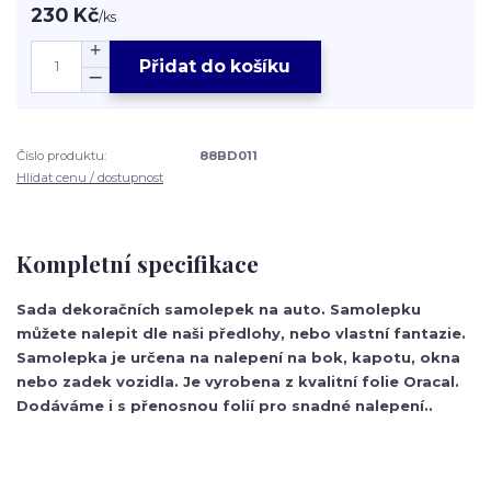
230 Kč
/
ks
Přidat do košíku
Číslo produktu:
88BD011
Hlídat cenu / dostupnost
Kompletní specifikace
Sada dekoračních samolepek na auto. Samolepku
můžete nalepit dle naši předlohy, nebo vlastní fantazie.
Samolepka je určena na nalepení na bok, kapotu, okna
nebo zadek vozidla. Je vyrobena z kvalitní folie Oracal.
Dodáváme i s přenosnou folií pro snadné nalepení..