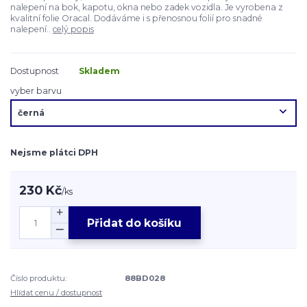
nalepení na bok, kapotu, okna nebo zadek vozidla. Je vyrobena z
kvalitní folie Oracal. Dodáváme i s přenosnou folií pro snadné
nalepení..
celý popis
Dostupnost
Skladem
vyber barvu
Nejsme plátci DPH
230 Kč
/
ks
Přidat do košíku
Číslo produktu:
88BD028
Hlídat cenu / dostupnost