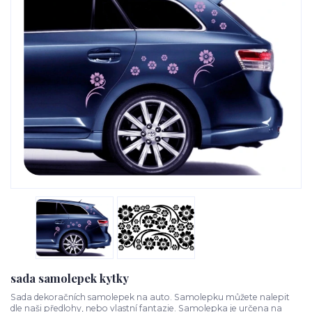
sada samolepek kytky
Sada dekoračních samolepek na auto. Samolepku můžete nalepit
dle naši předlohy, nebo vlastní fantazie. Samolepka je určena na