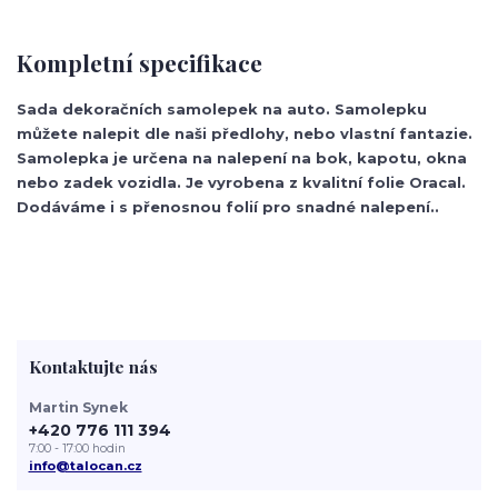
Kompletní specifikace
Sada dekoračních samolepek na auto. Samolepku
můžete nalepit dle naši předlohy, nebo vlastní fantazie.
Samolepka je určena na nalepení na bok, kapotu, okna
nebo zadek vozidla. Je vyrobena z kvalitní folie Oracal.
Dodáváme i s přenosnou folií pro snadné nalepení..
Kontaktujte nás
Martin Synek
+420 776 111 394
7:00 - 17:00 hodin
info@talocan.cz