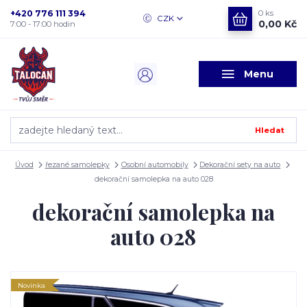
+420 776 111 394
0
ks
CZK
0,00 Kč
7:00 - 17:00 hodin
Menu
Hledat
Úvod
řezané samolepky
Osobní automobily
Dekorační sety na auto
dekorační samolepka na auto 028
dekorační samolepka na
auto 028
Novinka