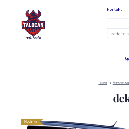
kontakt
ř
Úvod
řezané s
dek
Novinka