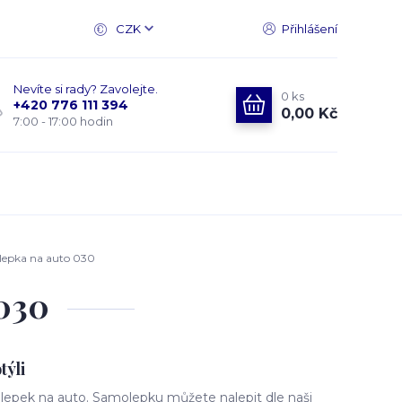
CZK
Přihlášení
Nevíte si rady? Zavolejte.
0
ks
+420 776 111 394
0,00 Kč
7:00 - 17:00 hodin
lepka na auto 030
 030
týli
epek na auto. Samolepku můžete nalepit dle naši