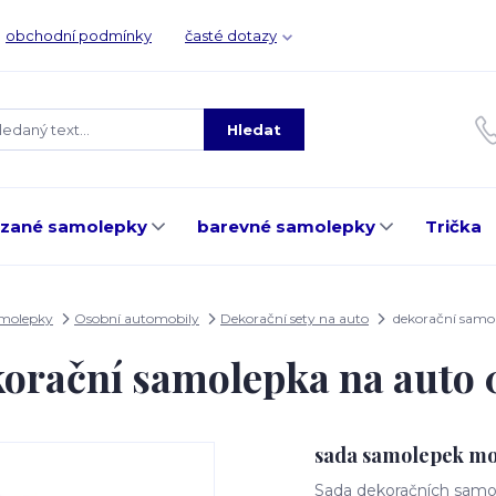
obchodní podmínky
časté dotazy
Hledat
ezané samolepky
barevné samolepky
Trička
amolepky
Osobní automobily
Dekorační sety na auto
dekorační samo
orační samolepka na auto
sada samolepek mo
Sada dekoračních samol