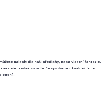
žete nalepit dle naši předlohy, nebo vlastní fantazie.
na nebo zadek vozidla. Je vyrobena z kvalitní folie
lepení..