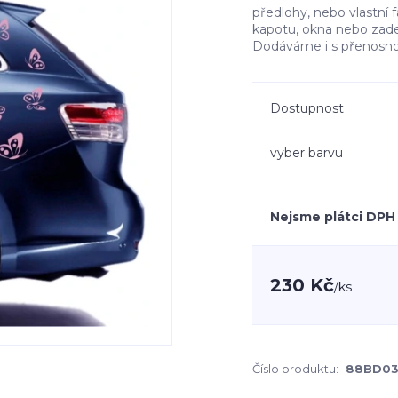
předlohy, nebo vlastní 
kapotu, okna nebo zadek 
Dodáváme i s přenosnou
Dostupnost
vyber barvu
Nejsme plátci DPH
230 Kč
/
ks
Číslo produktu:
88BD0