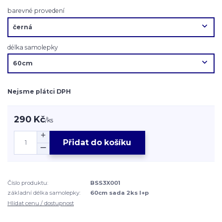
barevné provedení
délka samolepky
Nejsme plátci DPH
290 Kč
/
ks
Přidat do košíku
Číslo produktu:
BSS3X001
základní délka samolepky:
60cm sada 2ks l+p
Hlídat cenu / dostupnost