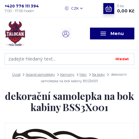
+420 776 111 394
0
ks
CZK
0,00 Kč
7:00 - 17:00 hodin
Menu
Hledat
Úvod
řezané samolepky
Kamiony
Man
Na boky
dekorační
samolepka na bok kabiny BSS3X001
dekorační samolepka na bok
kabiny BSS3X001