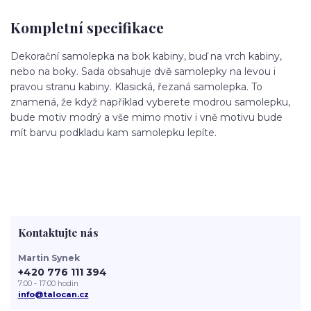
Kompletní specifikace
Dekorační samolepka na bok kabiny, buď na vrch kabiny,
nebo na boky. Sada obsahuje dvě samolepky na levou i
pravou stranu kabiny. Klasická, řezaná samolepka. To
znamená, že když například vyberete modrou samolepku,
bude motiv modrý a vše mimo motiv i vně motivu bude
mít barvu podkladu kam samolepku lepíte.
Kontaktujte nás
Martin Synek
+420 776 111 394
7:00 - 17:00 hodin
info@talocan.cz