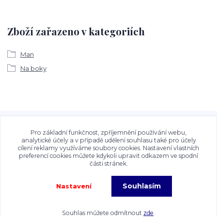
Zboží zařazeno v kategoriích
Man
Na boky
Veškeré fotografie, grafické návrhy, vizualizace a textový
obsah zveřejněný na stránkách Talocan.cz a
Pro základní funkčnost, zpříjemnění používání webu,
CeskeSamolepky.cz jsou chráněny autorským právem. Jejich
analytické účely a v případě udělení souhlasu také pro účely
cílení reklamy využíváme soubory cookies. Nastavení vlastních
použití bez předchozího písemného souhlasu provozovatele
preferencí cookies můžete kdykoli upravit odkazem ve spodní
je zakázáno.
části stránek.
Souhlasím
Nastavení
Copyright©2026 Talocan.cz. Veškeré fotografie, grafiky a texty jsou chráněny
autorským právem!
Souhlas můžete odmítnout
zde
.
Vytvořeno na
Eshop-rychle.cz