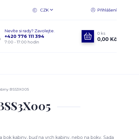
CZK
Přihlášení
Nevíte si rady? Zavolejte.
0
ks
+420 776 111 394
0,00 Kč
7:00 - 17:00 hodin
kabiny BSS3X005
 BSS3X005
 bok kabiny, buď na vrch kabiny, nebo na boky. Sada