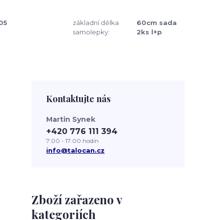
05
základní délka
60cm sada
samolepky:
2ks l+p
Kontaktujte nás
Martin Synek
+420 776 111 394
7:00 - 17:00 hodin
info@talocan.cz
Zboží zařazeno v
kategoriích