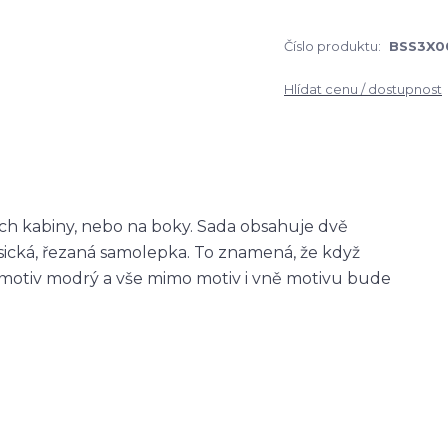
Číslo produktu:
BSS3X0
Hlídat cenu / dostupnost
ch kabiny, nebo na boky. Sada obsahuje dvě
asická, řezaná samolepka. To znamená, že když
otiv modrý a vše mimo motiv i vně motivu bude