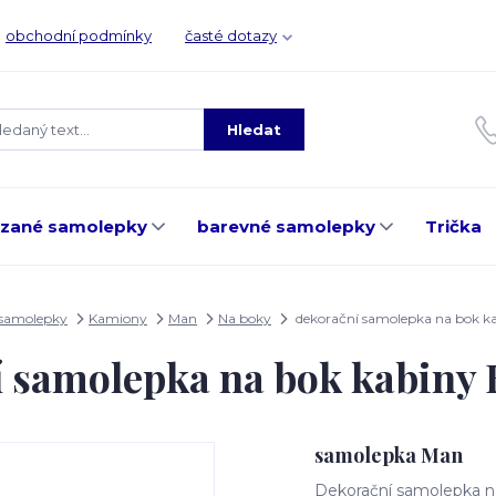
obchodní podmínky
časté dotazy
Hledat
ezané samolepky
barevné samolepky
Trička
 samolepky
Kamiony
Man
Na boky
dekorační samolepka na bok 
í samolepka na bok kabiny
samolepka Man
Dekorační samolepka na