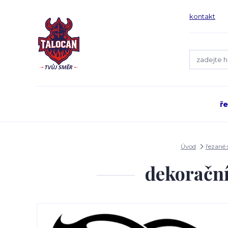
kontakt
ř
Úvod
řezané
dekoračn