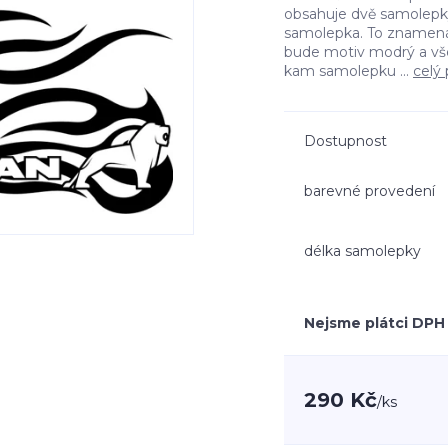
obsahuje dvě samolepky 
samolepka. To znamená
bude motiv modrý a vš
kam samolepku ...
celý 
Dostupnost
barevné provedení
délka samolepky
Nejsme plátci DPH
290 Kč
/
ks