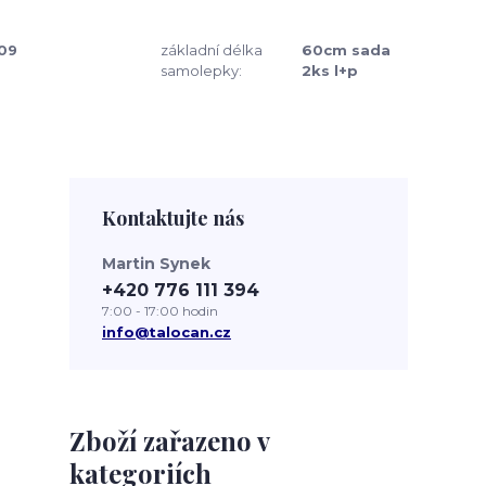
09
základní délka
60cm sada
samolepky:
2ks l+p
Kontaktujte nás
Martin Synek
+420 776 111 394
7:00 - 17:00 hodin
info@talocan.cz
Zboží zařazeno v
kategoriích