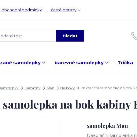
obchodní podmínky
časté dotazy
Hledat
ezané samolepky
barevné samolepky
Trička
 samolepky
Kamiony
Man
Na boky
dekorační samolepka na bok 
í samolepka na bok kabiny
samolepka Man
Dekorační samolepka na