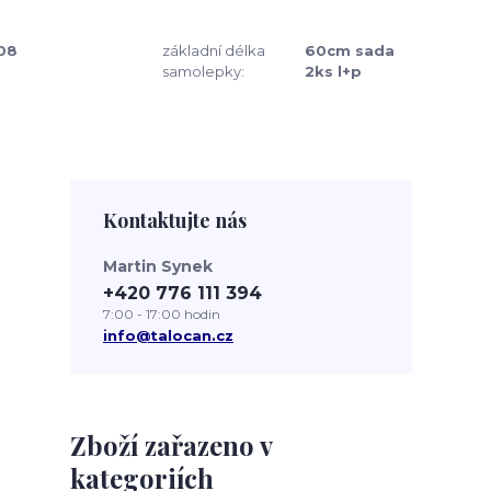
08
základní délka
60cm sada
samolepky:
2ks l+p
Kontaktujte nás
Martin Synek
+420 776 111 394
7:00 - 17:00 hodin
info@talocan.cz
Zboží zařazeno v
kategoriích