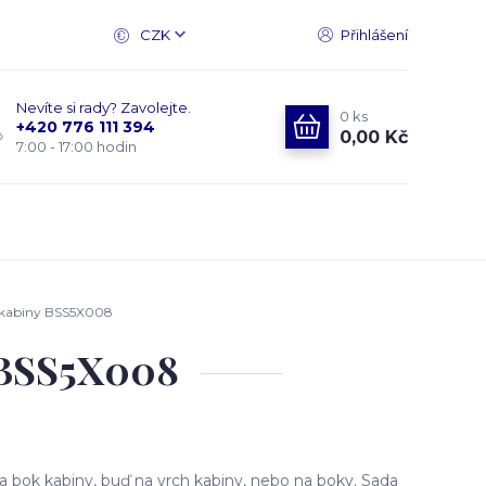
CZK
Přihlášení
Nevíte si rady? Zavolejte.
0
ks
+420 776 111 394
0,00 Kč
7:00 - 17:00 hodin
 kabiny BSS5X008
 BSS5X008
 bok kabiny, buď na vrch kabiny, nebo na boky. Sada