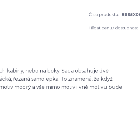
Číslo produktu:
BSS5X0
Hlídat cenu / dostupnost
ch kabiny, nebo na boky. Sada obsahuje dvě
asická, řezaná samolepka. To znamená, že když
otiv modrý a vše mimo motiv i vně motivu bude