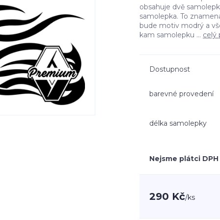
obsahuje dvě samolepky 
samolepka. To znamená
bude motiv modrý a vš
kam samolepku ...
celý 
Dostupnost
barevné provedení
délka samolepky
Nejsme plátci DPH
290 Kč
/
ks