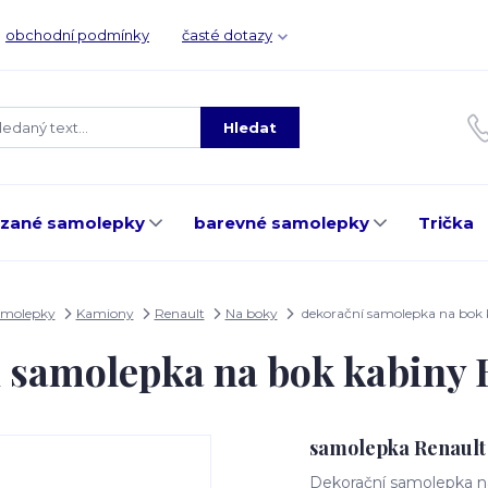
obchodní podmínky
časté dotazy
Hledat
ezané samolepky
barevné samolepky
Trička
amolepky
Kamiony
Renault
Na boky
dekorační samolepka na bok
í samolepka na bok kabiny
samolepka Renault
Dekorační samolepka na