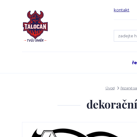
kontakt
ř
Úvod
řezané s
dekoračn