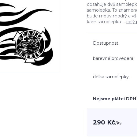
obsahuje dvě samolepky 
samolepka. To znamená
bude motiv modrý a vš
kam samolepku ...
celý 
Dostupnost
barevné provedení
délka samolepky
Nejsme plátci DPH
290 Kč
/
ks