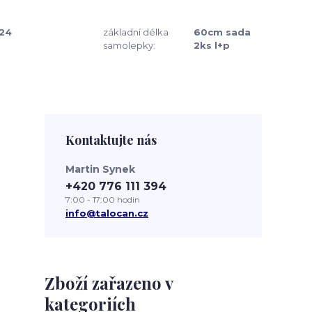
24
základní délka
60cm sada
samolepky:
2ks l+p
Kontaktujte nás
Martin Synek
+420 776 111 394
7:00 - 17:00 hodin
info@talocan.cz
Zboží zařazeno v
kategoriích