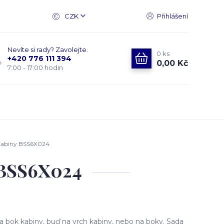
CZK
Přihlášení
Nevíte si rady? Zavolejte.
0
ks
+420 776 111 394
0,00 Kč
7:00 - 17:00 hodin
 kabiny BSS6X024
 BSS6X024
 bok kabiny, buď na vrch kabiny, nebo na boky. Sada