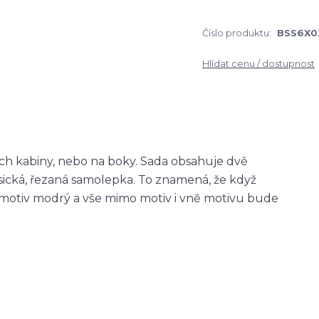
Číslo produktu:
BSS6X0
Hlídat cenu / dostupnost
ch kabiny, nebo na boky. Sada obsahuje dvě
asická, řezaná samolepka. To znamená, že když
otiv modrý a vše mimo motiv i vně motivu bude