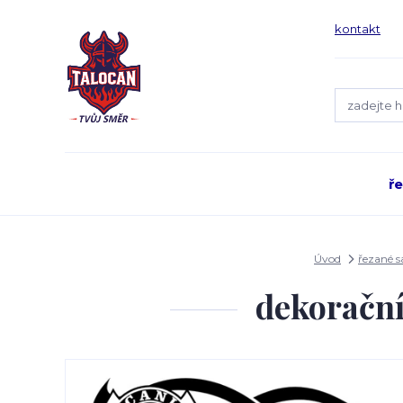
kontakt
ř
Úvod
řezané 
dekoračn