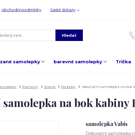
obchodní podmínky
časté dotazy
Hledat
ezané samolepky
barevné samolepky
Trička
samolepky
Kamiony
Scania
Na boky
dekorační samolepka na bok
í samolepka na bok kabiny
samolepka Vabis
Dekorační samolepka na