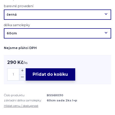
barevné provedení
délka samolepky
Nejsme plátci DPH
290 Kč
/
ks
Přidat do košíku
Číslo produktu:
BSS6X030
základní délka samolepky:
60cm sada 2ks l+p
Hlídat cenu / dostupnost