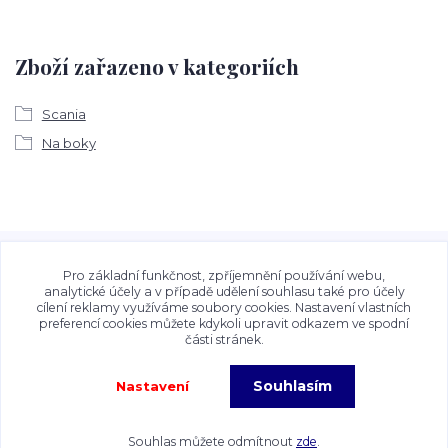
Zboží zařazeno v kategoriích
Scania
Na boky
Veškeré fotografie, grafické návrhy, vizualizace a textový
obsah zveřejněný na stránkách Talocan.cz a
Pro základní funkčnost, zpříjemnění používání webu,
CeskeSamolepky.cz jsou chráněny autorským právem. Jejich
analytické účely a v případě udělení souhlasu také pro účely
cílení reklamy využíváme soubory cookies. Nastavení vlastních
použití bez předchozího písemného souhlasu provozovatele
preferencí cookies můžete kdykoli upravit odkazem ve spodní
je zakázáno.
části stránek.
Souhlasím
Nastavení
Copyright©2026 Talocan.cz. Veškeré fotografie, grafiky a texty jsou chráněny
autorským právem!
Souhlas můžete odmítnout
zde
.