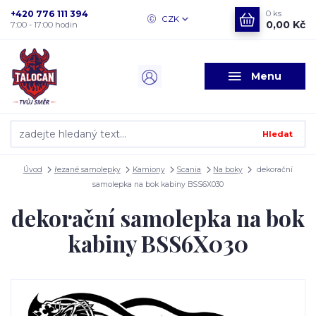
+420 776 111 394
0
ks
CZK
0,00 Kč
7:00 - 17:00 hodin
Menu
Hledat
Úvod
řezané samolepky
Kamiony
Scania
Na boky
dekorační
samolepka na bok kabiny BSS6X030
dekorační samolepka na bok
kabiny BSS6X030