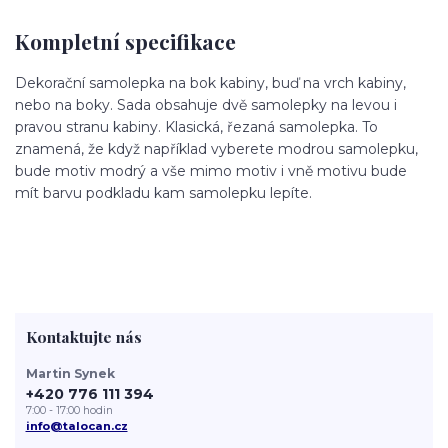
Kompletní specifikace
Dekorační samolepka na bok kabiny, buď na vrch kabiny,
nebo na boky. Sada obsahuje dvě samolepky na levou i
pravou stranu kabiny. Klasická, řezaná samolepka. To
znamená, že když například vyberete modrou samolepku,
bude motiv modrý a vše mimo motiv i vně motivu bude
mít barvu podkladu kam samolepku lepíte.
Kontaktujte nás
Martin Synek
+420 776 111 394
7:00 - 17:00 hodin
info@talocan.cz