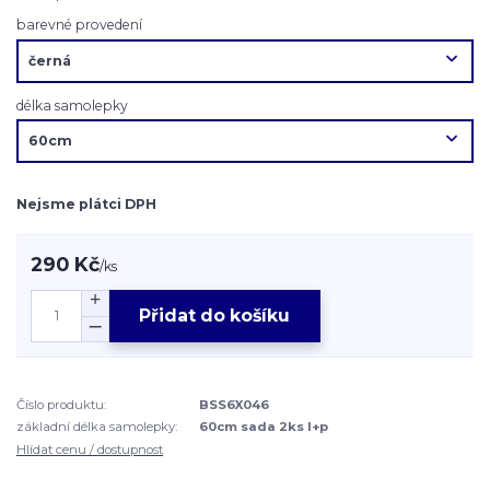
barevné provedení
délka samolepky
Nejsme plátci DPH
290 Kč
/
ks
Přidat do košíku
Číslo produktu:
BSS6X046
základní délka samolepky:
60cm sada 2ks l+p
Hlídat cenu / dostupnost