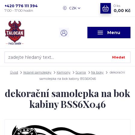
+420 776 111 394
0
ks
CZK
0,00 Kč
7:00 - 17:00 hodin
Menu
Hledat
Úvod
řezané samolepky
Kamiony
Scania
Na boky
dekorační
samolepka na bok kabiny BSS6X046
dekorační samolepka na bok
kabiny BSS6X046