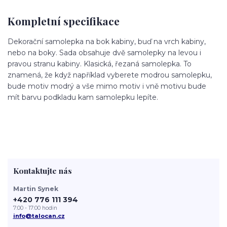
Kompletní specifikace
Dekorační samolepka na bok kabiny, buď na vrch kabiny,
nebo na boky. Sada obsahuje dvě samolepky na levou i
pravou stranu kabiny. Klasická, řezaná samolepka. To
znamená, že když například vyberete modrou samolepku,
bude motiv modrý a vše mimo motiv i vně motivu bude
mít barvu podkladu kam samolepku lepíte.
Kontaktujte nás
Martin Synek
+420 776 111 394
7:00 - 17:00 hodin
info@talocan.cz