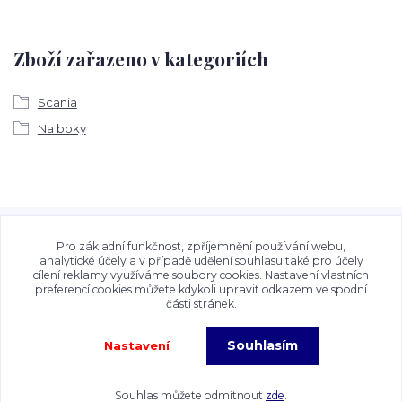
Zboží zařazeno v kategoriích
Scania
Na boky
Veškeré fotografie, grafické návrhy, vizualizace a textový
obsah zveřejněný na stránkách Talocan.cz a
Pro základní funkčnost, zpříjemnění používání webu,
CeskeSamolepky.cz jsou chráněny autorským právem. Jejich
analytické účely a v případě udělení souhlasu také pro účely
cílení reklamy využíváme soubory cookies. Nastavení vlastních
použití bez předchozího písemného souhlasu provozovatele
preferencí cookies můžete kdykoli upravit odkazem ve spodní
je zakázáno.
části stránek.
Souhlasím
Nastavení
Copyright©2026 Talocan.cz. Veškeré fotografie, grafiky a texty jsou chráněny
autorským právem!
Souhlas můžete odmítnout
zde
.
Vytvořeno na
Eshop-rychle.cz