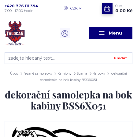
+420 776 111 394
0
ks
CZK
0,00 Kč
7:00 - 17:00 hodin
Menu
Hledat
Úvod
řezané samolepky
Kamiony
Scania
Na boky
dekorační
samolepka na bok kabiny BSS6X051
dekorační samolepka na bok
kabiny BSS6X051