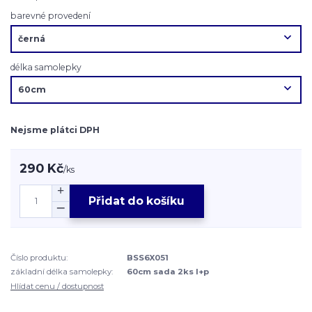
barevné provedení
délka samolepky
Nejsme plátci DPH
290 Kč
/
ks
Přidat do košíku
Číslo produktu:
BSS6X051
základní délka samolepky:
60cm sada 2ks l+p
Hlídat cenu / dostupnost