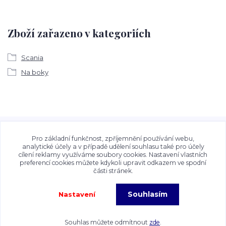
Zboží zařazeno v kategoriích
Scania
Na boky
Veškeré fotografie, grafické návrhy, vizualizace a textový
obsah zveřejněný na stránkách Talocan.cz a
Pro základní funkčnost, zpříjemnění používání webu,
CeskeSamolepky.cz jsou chráněny autorským právem. Jejich
analytické účely a v případě udělení souhlasu také pro účely
cílení reklamy využíváme soubory cookies. Nastavení vlastních
použití bez předchozího písemného souhlasu provozovatele
preferencí cookies můžete kdykoli upravit odkazem ve spodní
je zakázáno.
části stránek.
Souhlasím
Nastavení
Copyright©2026 Talocan.cz. Veškeré fotografie, grafiky a texty jsou chráněny
autorským právem!
Souhlas můžete odmítnout
zde
.
Vytvořeno na
Eshop-rychle.cz