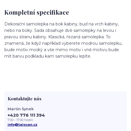
Kompletní specifikace
Dekorační samolepka na bok kabiny, buď na vrch kabiny,
nebo na boky. Sada obsahuje dvě samolepky na levou i
pravou stranu kabiny. Klasická, řezaná samolepka. To
znamená, že když například vyberete modrou samolepku,
bude motiv modrý a vše mimo motiv i vně motivu bude
mít barvu podkladu kam samolepku lepíte.
Kontaktujte nás
Martin Synek
+420 776 111 394
7:00 - 17:00 hodin
info@talocan.cz