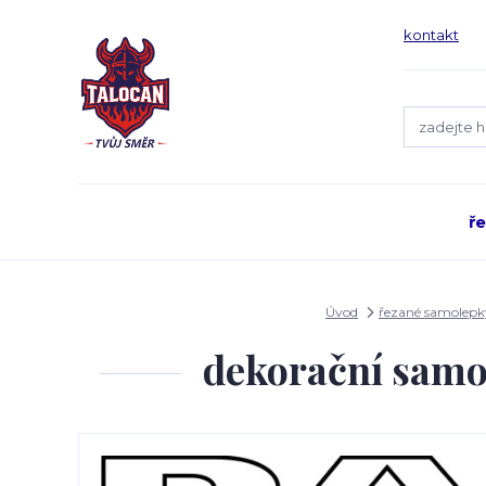
kontakt
ř
Úvod
řezané samolepk
dekorační samo