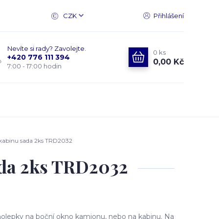
CZK
Přihlášení
Nevíte si rady? Zavolejte.
0
ks
+420 776 111 394
0,00 Kč
7:00 - 17:00 hodin
 kabinu sada 2ks TRD2032
ada 2ks TRD2032
olepky na boční okno kamionu, nebo na kabinu. Na