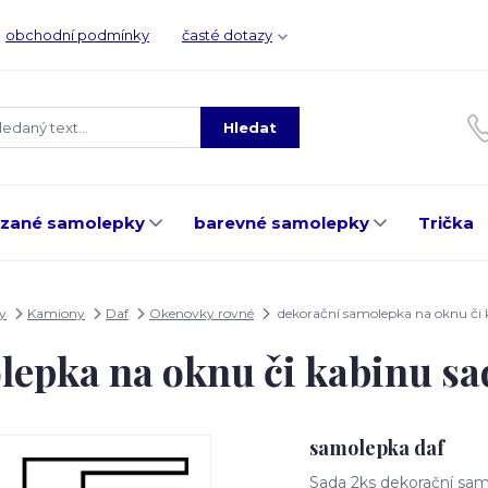
obchodní podmínky
časté dotazy
Hledat
ezané samolepky
barevné samolepky
Trička
y
Kamiony
Daf
Okenovky rovné
dekorační samolepka na oknu či
lepka na oknu či kabinu s
samolepka daf
Sada 2ks dekorační sam