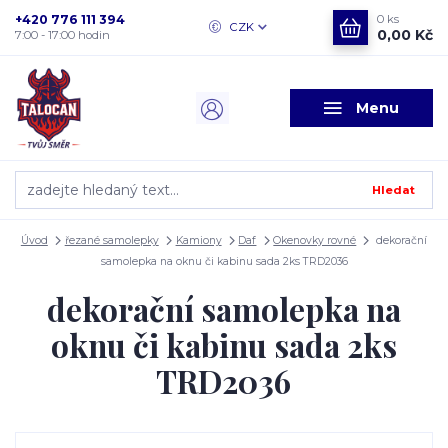
+420 776 111 394
0
ks
CZK
0,00 Kč
7:00 - 17:00 hodin
Menu
Hledat
Úvod
řezané samolepky
Kamiony
Daf
Okenovky rovné
dekorační
samolepka na oknu či kabinu sada 2ks TRD2036
dekorační samolepka na
oknu či kabinu sada 2ks
TRD2036