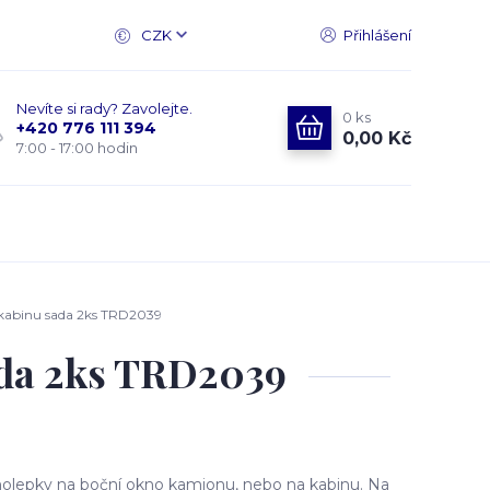
CZK
Přihlášení
Nevíte si rady? Zavolejte.
0
ks
+420 776 111 394
0,00 Kč
7:00 - 17:00 hodin
 kabinu sada 2ks TRD2039
ada 2ks TRD2039
olepky na boční okno kamionu, nebo na kabinu. Na