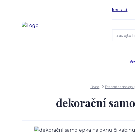
kontakt
ř
Úvod
řezané samolepk
dekorační samo