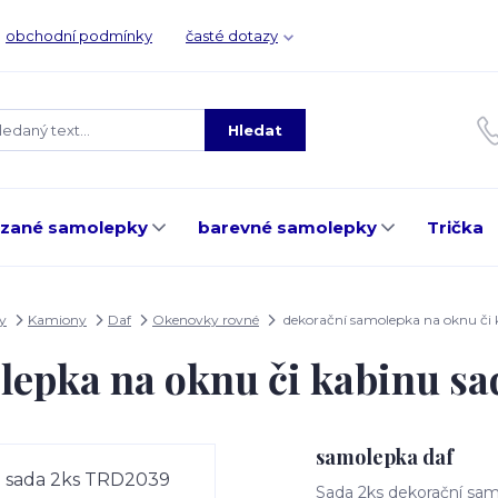
obchodní podmínky
časté dotazy
Hledat
ezané samolepky
barevné samolepky
Trička
y
Kamiony
Daf
Okenovky rovné
dekorační samolepka na oknu či
lepka na oknu či kabinu s
samolepka daf
Sada 2ks dekorační sam