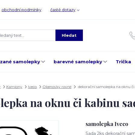
obchodní podmínky
časté dotazy
Hledat
ezané samolepky
barevné samolepky
Trička
y
Kamiony
Iveco
Okenovky rovné
dekorační samolepka na oknu či
lepka na oknu či kabinu s
samolepka Iveco
Sada 2ks dekorační sam