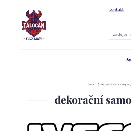
kontakt
ř
Úvod
řezané samolepk
dekorační samo