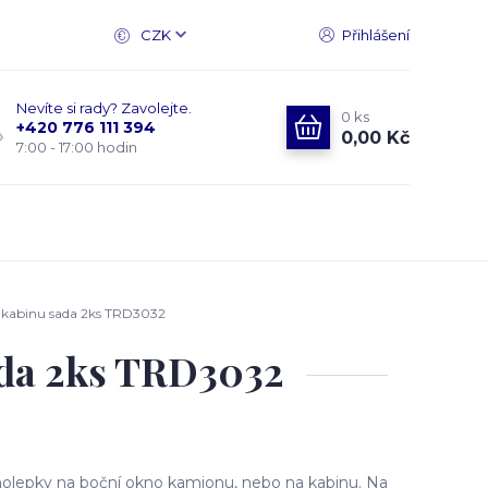
CZK
Přihlášení
Nevíte si rady? Zavolejte.
0
ks
+420 776 111 394
0,00 Kč
7:00 - 17:00 hodin
 kabinu sada 2ks TRD3032
ada 2ks TRD3032
olepky na boční okno kamionu, nebo na kabinu. Na