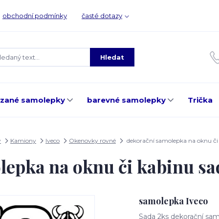
obchodní podmínky
časté dotazy
Hledat
ezané samolepky
barevné samolepky
Trička
y
Kamiony
Iveco
Okenovky rovné
dekorační samolepka na oknu či
lepka na oknu či kabinu s
samolepka Iveco
Sada 2ks dekorační sam