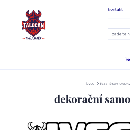
kontakt
ř
Úvod
řezané samolepk
dekorační samo