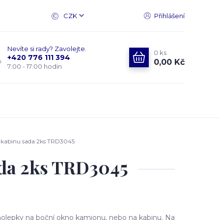
CZK
Přihlášení
Nevíte si rady? Zavolejte.
0
ks
+420 776 111 394
0,00 Kč
7:00 - 17:00 hodin
 kabinu sada 2ks TRD3045
ada 2ks TRD3045
olepky na boční okno kamionu, nebo na kabinu. Na