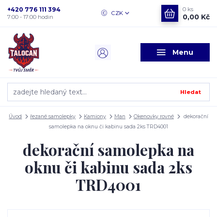
+420 776 111 394
0
ks
CZK
0,00 Kč
7:00 - 17:00 hodin
Menu
Hledat
Úvod
řezané samolepky
Kamiony
Man
Okenovky rovné
dekorační
samolepka na oknu či kabinu sada 2ks TRD4001
dekorační samolepka na
oknu či kabinu sada 2ks
TRD4001