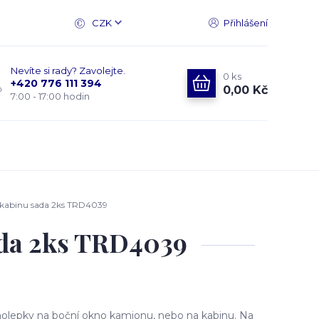
CZK
Přihlášení
Nevíte si rady? Zavolejte.
0
ks
+420 776 111 394
0,00 Kč
7:00 - 17:00 hodin
 kabinu sada 2ks TRD4039
ada 2ks TRD4039
olepky na boční okno kamionu, nebo na kabinu. Na