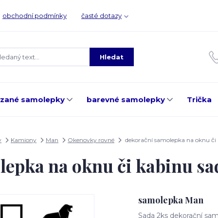
obchodní podmínky
časté dotazy
Hledat
ezané samolepky
barevné samolepky
Trička
y
Kamiony
Man
Okenovky rovné
dekorační samolepka na oknu či
lepka na oknu či kabinu s
samolepka Man
Sada 2ks dekorační sam