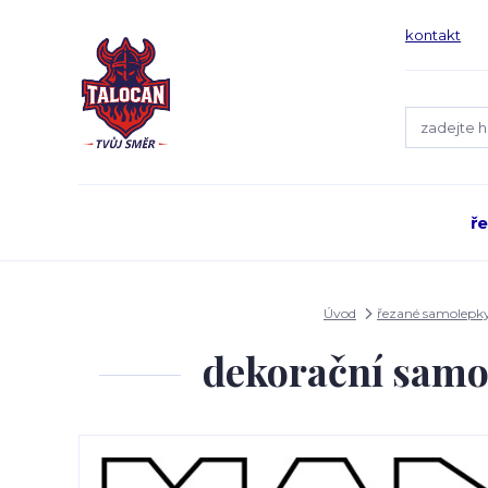
kontakt
ř
Úvod
řezané samolepk
dekorační samo