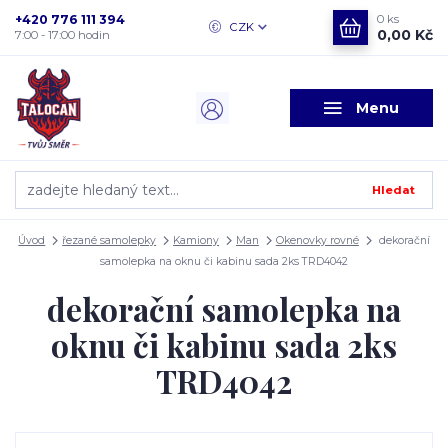
+420 776 111 394
0
ks
CZK
0,00 Kč
7:00 - 17:00 hodin
Menu
Hledat
Úvod
řezané samolepky
Kamiony
Man
Okenovky rovné
dekorační
samolepka na oknu či kabinu sada 2ks TRD4042
dekorační samolepka na
oknu či kabinu sada 2ks
TRD4042