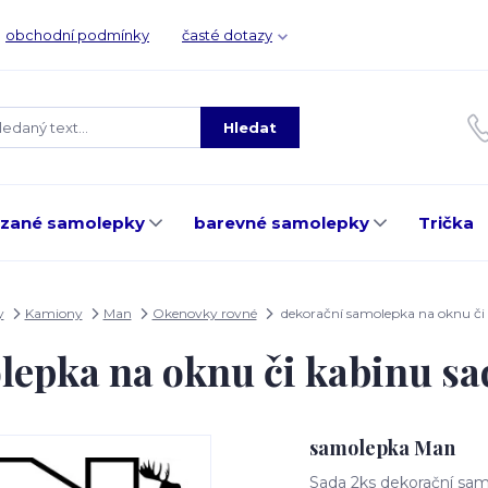
obchodní podmínky
časté dotazy
Hledat
ezané samolepky
barevné samolepky
Trička
y
Kamiony
Man
Okenovky rovné
dekorační samolepka na oknu či
lepka na oknu či kabinu s
samolepka Man
Sada 2ks dekorační sam