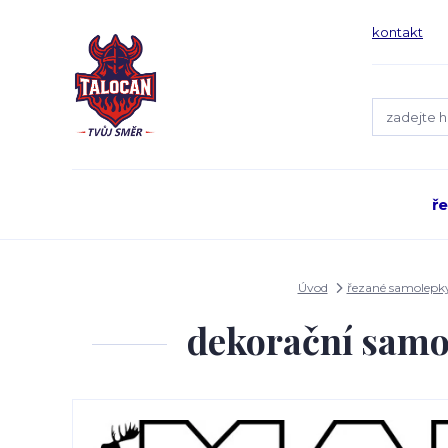
kontakt
ř
Úvod
řezané samolepk
dekorační samo