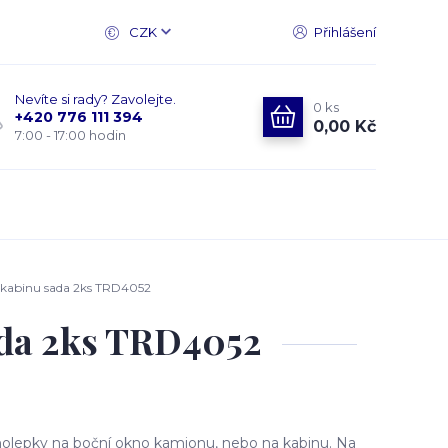
CZK
Přihlášení
Nevíte si rady? Zavolejte.
0
ks
+420 776 111 394
0,00 Kč
7:00 - 17:00 hodin
 kabinu sada 2ks TRD4052
ada 2ks TRD4052
olepky na boční okno kamionu, nebo na kabinu. Na