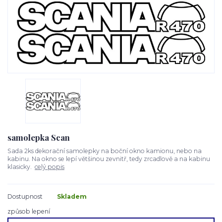
samolepka Scan
Sada 2ks dekorační samolepky na boční okno kamionu, nebo na
kabinu. Na okno se lepí většinou zevnitř, tedy zrcadlově a na kabinu
klasicky.
celý popis
Dostupnost
Skladem
způsob lepení