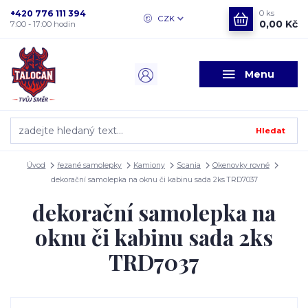
+420 776 111 394
0
ks
CZK
0,00 Kč
7:00 - 17:00 hodin
Menu
Hledat
Úvod
řezané samolepky
Kamiony
Scania
Okenovky rovné
dekorační samolepka na oknu či kabinu sada 2ks TRD7037
dekorační samolepka na
oknu či kabinu sada 2ks
TRD7037