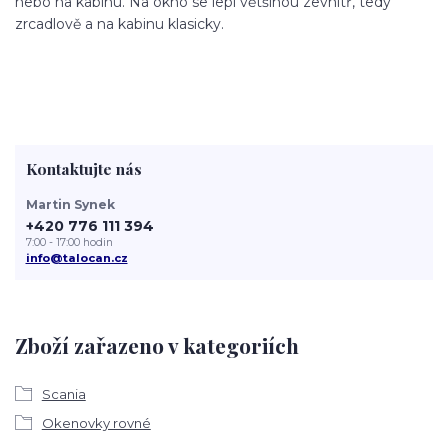
nebo na kabinu. Na okno se lepí většinou zevnitř, tedy
zrcadlově a na kabinu klasicky.
Kontaktujte nás
Martin Synek
+420 776 111 394
7:00 - 17:00 hodin
info@talocan.cz
Zboží zařazeno v kategoriích
Scania
Okenovky rovné