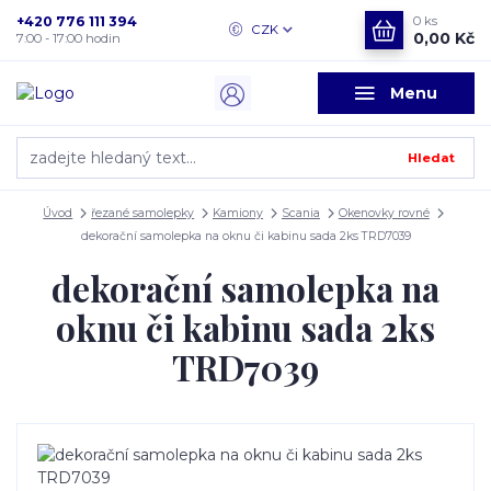
+420 776 111 394
0
ks
CZK
0,00 Kč
7:00 - 17:00 hodin
Menu
Hledat
Úvod
řezané samolepky
Kamiony
Scania
Okenovky rovné
dekorační samolepka na oknu či kabinu sada 2ks TRD7039
dekorační samolepka na
oknu či kabinu sada 2ks
TRD7039