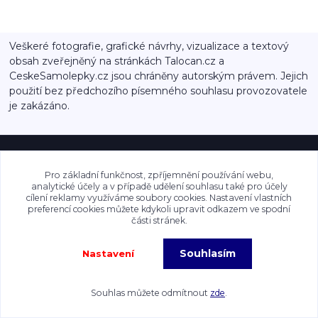
Veškeré fotografie, grafické návrhy, vizualizace a textový
obsah zveřejněný na stránkách Talocan.cz a
CeskeSamolepky.cz jsou chráněny autorským právem. Jejich
použití bez předchozího písemného souhlasu provozovatele
je zakázáno.
Copyright©2026 Talocan.cz. Veškeré fotografie, grafiky a texty jsou chráněny
autorským právem!
Pro základní funkčnost, zpříjemnění používání webu,
analytické účely a v případě udělení souhlasu také pro účely
Vytvořeno na
Eshop-rychle.cz
cílení reklamy využíváme soubory cookies. Nastavení vlastních
preferencí cookies můžete kdykoli upravit odkazem ve spodní
části stránek.
Souhlasím
Nastavení
Souhlas můžete odmítnout
zde
.