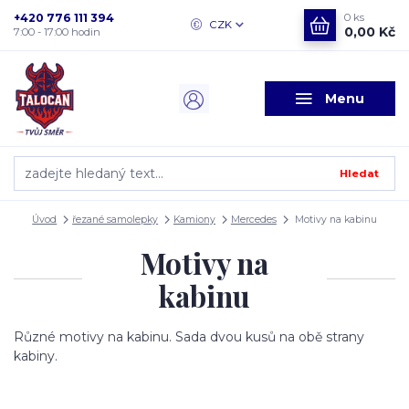
+420 776 111 394
0
ks
CZK
0,00 Kč
7:00 - 17:00 hodin
Menu
Hledat
Úvod
řezané samolepky
Kamiony
Mercedes
Motivy na kabinu
Motivy na
kabinu
Různé motivy na kabinu. Sada dvou kusů na obě strany
kabiny.