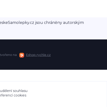
a CeskeSamolepky.cz jsou chráněny autorským
tvořeno na
Eshop-rychle.cz
 udělení souhlasu
eferencí cookies