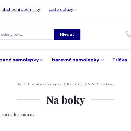
obchodní podmínky
časté dotazy
Hledat
ezané samolepky
barevné samolepky
Trička
Úvod
řezané samolepky
Kamiony
VW
Na boky
Na boky
stranu kamionu.