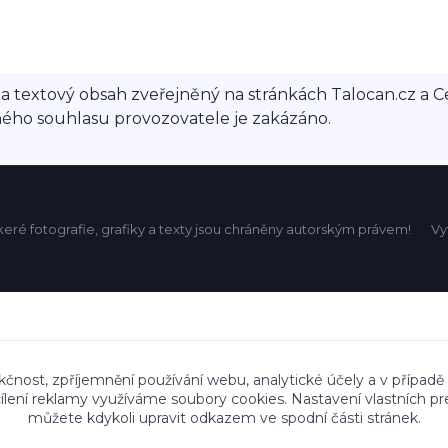
ace a textový obsah zveřejněný na stránkách Talocan.cz 
ného souhlasu provozovatele je zakázáno.
eré fotografie, grafiky a texty jsou chráněny autorským právem!
Vy
kčnost, zpříjemnění používání webu, analytické účely a v případě
cílení reklamy využíváme soubory cookies. Nastavení vlastních pr
můžete kdykoli upravit odkazem ve spodní části stránek.