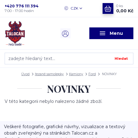
+420 776 111 394
0
ks
CZK
0,00 Kč
7:00 - 17:00 hodin
Menu
Hledat
Úvod
řezané samolepky
Kamiony
Ford
NOVINKY
NOVINKY
V této kategorii nebylo nalezeno žádné zboží.
Veškeré fotografie, grafické návrhy, vizualizace a textový
obsah zveřejněný na stránkách Talocan.cz a