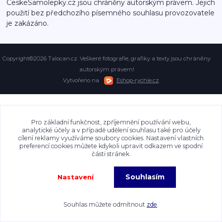
CeskeSamolepky.cz jsou chráněny autorským právem. Jejich
použití bez předchozího písemného souhlasu provozovatele
je zakázáno.
Copyright©2026 Talocan.cz. Veškeré fotografie, grafiky a texty jsou chráněny
autorským právem!
Vytvořeno na
Eshop-rychle.cz
Pro základní funkčnost, zpříjemnění používání webu,
analytické účely a v případě udělení souhlasu také pro účely
cílení reklamy využíváme soubory cookies. Nastavení vlastních
preferencí cookies můžete kdykoli upravit odkazem ve spodní
části stránek.
Souhlasím
Nastavení
Souhlas můžete odmítnout
zde
.