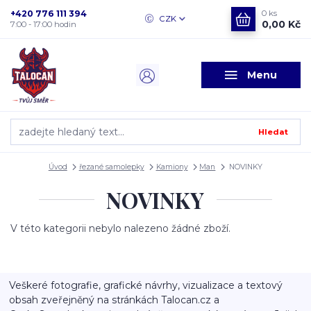
+420 776 111 394
0
ks
CZK
0,00 Kč
7:00 - 17:00 hodin
Menu
Hledat
Úvod
řezané samolepky
Kamiony
Man
NOVINKY
NOVINKY
V této kategorii nebylo nalezeno žádné zboží.
Veškeré fotografie, grafické návrhy, vizualizace a textový
obsah zveřejněný na stránkách Talocan.cz a