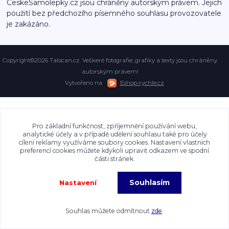
CeskeSamolepky.cz jsou chráněny autorským právem. Jejich
použití bez předchozího písemného souhlasu provozovatele
je zakázáno.
Copyright©2026 Talocan.cz. Veškeré fotografie, grafiky a texty jsou chráněny
autorským právem!
Vytvořeno na
Eshop-rychle.cz
Pro základní funkčnost, zpříjemnění používání webu,
analytické účely a v případě udělení souhlasu také pro účely
cílení reklamy využíváme soubory cookies. Nastavení vlastních
preferencí cookies můžete kdykoli upravit odkazem ve spodní
části stránek.
Souhlasím
Nastavení
Souhlas můžete odmítnout
zde
.