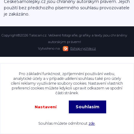
CeskeSamolepky.cz jsou chráněny autorským právem. Jejich
použití bez předchozího písemného souhlasu provozovatele
je zakázáno.
Copyright©2026 Talocan.cz. Veškeré fotografie, grafiky a texty jsou chráněny
autorským právem!
Vytvořeno na
Eshop-rychle.cz
Pro základní funkčnost, zpříjemnění používání webu,
analytické účely a v případě udělení souhlasu také pro účely
cílení reklamy využíváme soubory cookies. Nastavení vlastních
preferencí cookies můžete kdykoli upravit odkazem ve spodní
části stránek.
Souhlasím
Nastavení
Souhlas můžete odmítnout
zde
.