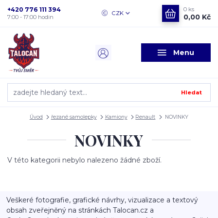
+420 776 111 394
0
ks
CZK
0,00 Kč
7:00 - 17:00 hodin
Menu
Hledat
Úvod
řezané samolepky
Kamiony
Renault
NOVINKY
NOVINKY
V této kategorii nebylo nalezeno žádné zboží.
Veškeré fotografie, grafické návrhy, vizualizace a textový
obsah zveřejněný na stránkách Talocan.cz a