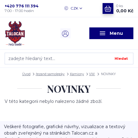
+420 776 111 394
0
ks
CZK
0,00 Kč
7:00 - 17:00 hodin
Menu
Hledat
Úvod
řezané samolepky
Kamiony
VW
NOVINKY
NOVINKY
V této kategorii nebylo nalezeno žádné zboží.
Veškeré fotografie, grafické návrhy, vizualizace a textový
obsah zveřejněný na stránkách Talocan.cz a