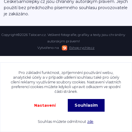
CeskeSamolepky.cz jsou chráněny autorským právem. Jejich
použití bez předchozího písemného souhlasu provozovatele
je zakázáno.
Copyright©2026 Talocan.cz. Veškeré fotografie, grafiky a texty jsou chráněny
autorským právem!
Vytvořeno na
Eshop-rychle.cz
Pro základní funkčnost, zpříjemnění používání webu,
analytické účely a v případě udělení souhlasu také pro účely
cílení reklamy využíváme soubory cookies. Nastavení vlastních
preferencí cookies můžete kdykoli upravit odkazem ve spodní
části stránek.
Souhlasím
Nastavení
Souhlas můžete odmítnout
zde
.