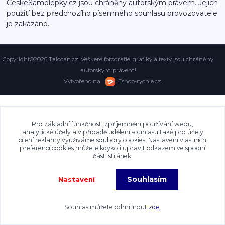
CeskeSamolepky.cz jsou chráněny autorským právem. Jejich
použití bez předchozího písemného souhlasu provozovatele
je zakázáno.
Copyright©2026 Talocan.cz. Veškeré fotografie, grafiky a texty jsou chráněny
autorským právem!
Vytvořeno na
Eshop-rychle.cz
Pro základní funkčnost, zpříjemnění používání webu,
analytické účely a v případě udělení souhlasu také pro účely
cílení reklamy využíváme soubory cookies. Nastavení vlastních
preferencí cookies můžete kdykoli upravit odkazem ve spodní
části stránek.
Souhlasím
Nastavení
Souhlas můžete odmítnout
zde
.