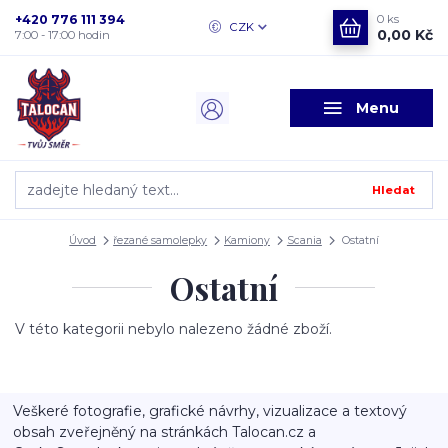
+420 776 111 394
0
ks
CZK
0,00 Kč
7:00 - 17:00 hodin
Menu
Hledat
Úvod
řezané samolepky
Kamiony
Scania
Ostatní
Ostatní
V této kategorii nebylo nalezeno žádné zboží.
Veškeré fotografie, grafické návrhy, vizualizace a textový
obsah zveřejněný na stránkách Talocan.cz a