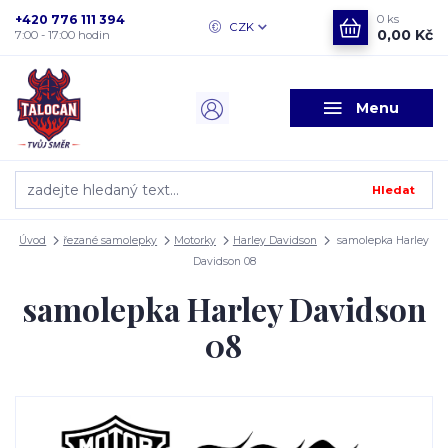
+420 776 111 394
0
ks
CZK
0,00 Kč
7:00 - 17:00 hodin
Menu
Hledat
Úvod
řezané samolepky
Motorky
Harley Davidson
samolepka Harley
Davidson 08
samolepka Harley Davidson
08