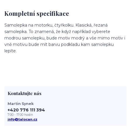
Kompletní specifikace
Samolepka na motorku, čtyřkolku. Klasická, řezaná
samolepka. To znamená, že když například vyberete
modrou samolepku, bude motiv modrý a vše mimo motiv i
vně motivu bude mít barvu podkladu kam samolepku
lepíte.
Kontaktujte nás
Martin Synek
+420 776 111 394
7:00 - 17:00 hodin
info@talocan.cz