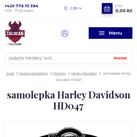
+420 776 111 394
0
ks
CZK
0,00 Kč
7:00 - 17:00 hodin
Menu
Hledat
Úvod
řezané samolepky
Motorky
Harley Davidson
samolepka Harley
Davidson HD047
samolepka Harley Davidson
HD047