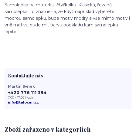
Samolepka na motorku, čtyřkolku. Klasická, řezaná
samolepka. To znamená, že když například vyberete
modrou samolepku, bude motiv modrý a vše mimo motiv i
vně motivu bude mít barvu podkladu kam samolepku
lepíte.
Kontaktujte nás
Martin Synek
+420 776 111 394
7:00 - 17:00 hodin
info@talocan.cz
Zboží zařazeno v kategoriích