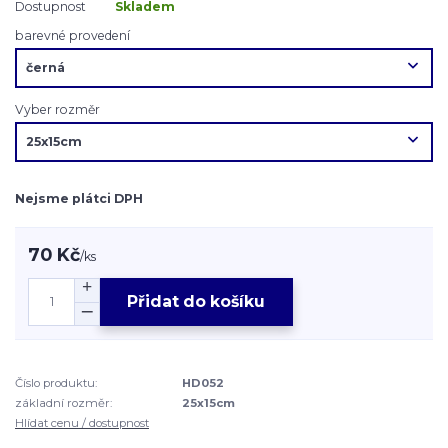
Dostupnost
Skladem
barevné provedení
Vyber rozměr
Nejsme plátci DPH
70 Kč
/
ks
Přidat do košíku
Číslo produktu:
HD052
základní rozměr:
25x15cm
Hlídat cenu / dostupnost