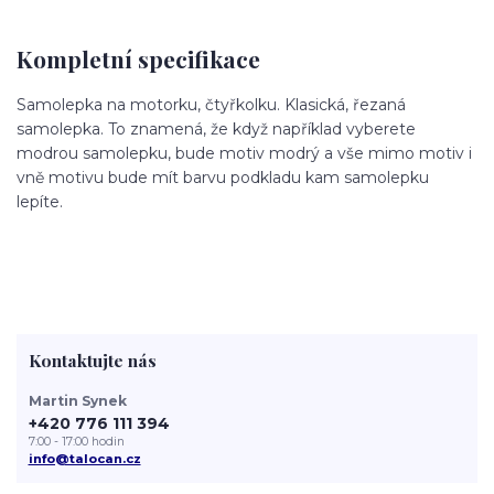
Kompletní specifikace
Samolepka na motorku, čtyřkolku. Klasická, řezaná
samolepka. To znamená, že když například vyberete
modrou samolepku, bude motiv modrý a vše mimo motiv i
vně motivu bude mít barvu podkladu kam samolepku
lepíte.
Kontaktujte nás
Martin Synek
+420 776 111 394
7:00 - 17:00 hodin
info@talocan.cz