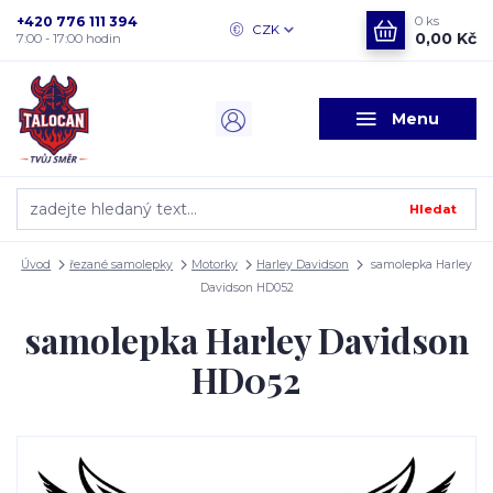
+420 776 111 394
0
ks
CZK
0,00 Kč
7:00 - 17:00 hodin
Menu
Hledat
Úvod
řezané samolepky
Motorky
Harley Davidson
samolepka Harley
Davidson HD052
samolepka Harley Davidson
HD052