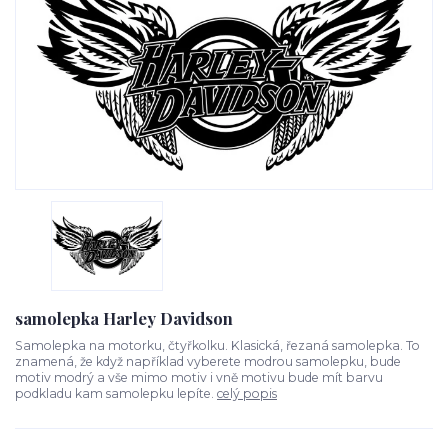
samolepka Harley Davidson
Samolepka na motorku, čtyřkolku. Klasická, řezaná samolepka. To
znamená, že když například vyberete modrou samolepku, bude
motiv modrý a vše mimo motiv i vně motivu bude mít barvu
podkladu kam samolepku lepíte.
celý popis